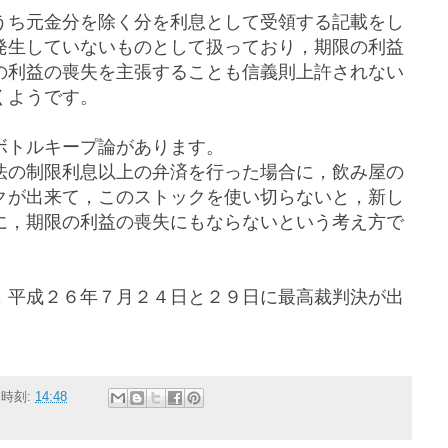
うち元金分を除く分を利息として受領する記載をし
発生していないものとして扱っており，期限の利益
の利益の喪失を主張することも信義則上許されない
くようです。
ボトルキープ論があります。
法の制限利息以上の弁済を行った場合に，飲み屋の
クが出来て，このストックを使い切らないと，新し
に，期限の利益の喪失にもならないという考え方で
，平成２６年７月２４日と２９日に最高裁判決が出
時刻:
14:48