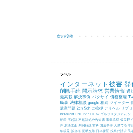
次の投稿
ラベル
インターネット被害
発
削除手続
開示請求
営業情報
過
最高裁
解決事例
バクサイ
債務整理
Tw
民事
法律相談
google
相続
ツイッター
遺産問題
2ch
5ch
ご挨拶
デリヘル
リブセ
BitTorrent
LINE
P2P
TikTok
ゴルフスタジアム
ソ
動産
不起訴
不起訴処分告知書
事業承継
仮差押
件
刑法改正
判例解説
前科
国選事件
大島てる
年
年後見
抵当権
援助交際
日本保証
残業代請求
民