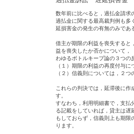
数年前に比べると，過払金請求
過払金に関する最高裁判例も多
延損害金の発生の有無のみであ
借主が期限の利益を喪失すると
益を喪失したか否かについて，
わゆるボトルキープ論の３つの
（１）期限の利益の再度付与に
（２）信義則については，２つ
これらの判決では，延滞後に作
す。
すなわち，利用明細書で，支払
る記載をしていれば，貸主は遅
もしておらず，信義則上も期限
ります。