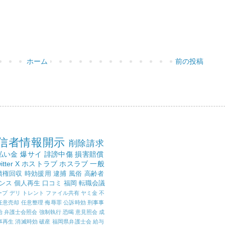
ホーム
前の投稿
信者情報開示
削除請求
払い金
爆サイ
誹謗中傷
損害賠償
itter
X
ホストラブ
ホスラブ
一般
債権回収
時効援用
逮捕
風俗
高齢者
ンス
個人再生
口コミ
福岡
転職会議
ープ
デリ
トレント
ファイル共有
ヤミ金
不
任意売却
任意整理
侮辱罪
公訴時効
刑事事
始
弁護士会照会
強制執行
恐喝
意見照会
成
事再生
消滅時効
破産
福岡県弁護士会
給与