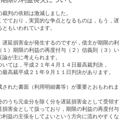
の裁判の依頼は激減しました。
くでており，実質的な争点となるものは，もう，遅
るともいわれています。
，遅延損害金が発生するのですが，借主が期限の利
（１）期限の利益の再度付与（２）信義則（３）い
反論が主に考えられます。
ついては，平成２１年４月１４日最高裁判決，
の最高裁平成２１年９月１１日判決があります。
成された書面（利用明細書等）が重要とおもわれま
分のうち元金分を除く分を遅延損害金として受領す
延損害金として扱っており，期限の利益の再度付与
の利益の主張をしてよいという方向に流れやすくな