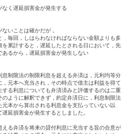
がなく遅延損害金が発生する
がないことは確かだが，
と，毎回，しはらわなければならない金額よりも多
額を累計すると，遅延したとされる日において，先
であるから，遅延損害金が発生しない
利息制限法の制限利息を超える弁済は，
元利均等分
に，元本へ充当され，その時点で借主は利益を得て
生する利息についても弁済済みと評価するのは二重
そのように解釈できず，約定弁済日に，利息制限法
た元本から算出される利息金を支払っていない以
て遅延損害金が発生するとしました。
超える弁済を将来の貸付利息に充当する旨の合意が