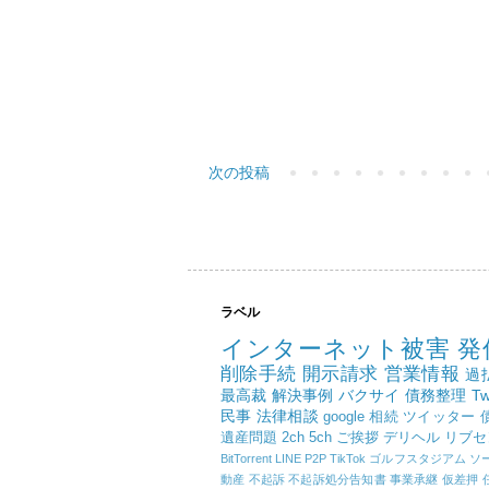
次の投稿
ラベル
インターネット被害
発
削除手続
開示請求
営業情報
過
最高裁
解決事例
バクサイ
債務整理
Tw
民事
法律相談
google
相続
ツイッター
遺産問題
2ch
5ch
ご挨拶
デリヘル
リブセ
BitTorrent
LINE
P2P
TikTok
ゴルフスタジアム
ソ
動産
不起訴
不起訴処分告知書
事業承継
仮差押