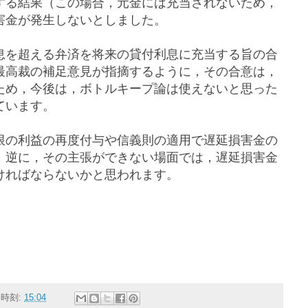
する結果（この場合，元金には充当されないため，
害金が発生しないとしました。
息を超える弁済を将来の貸付利息に充当する旨の合
最高裁の補足意見が指摘するように，その合意は，
ため，今後は，ボトルキープ論は使えないと思った
ています。
限の利益の再度付与や信義則の適用で遅延損害金の
，逆に，その主張ができない場面では，遅延損害金
ければならないかと思われます。
時刻:
15:04