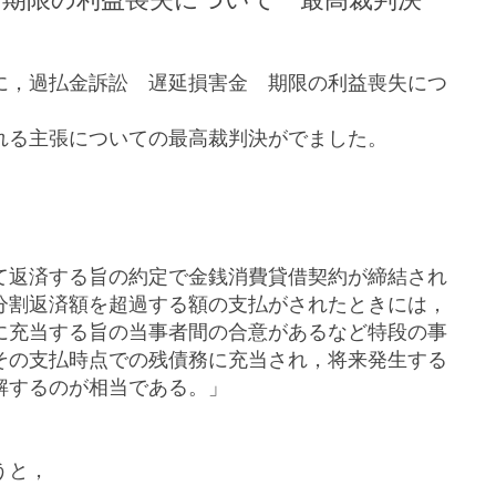
に，過払金訴訟 遅延損害金 期限の利益喪失につ
れる主張についての最高裁判決がでました。
て返済する旨の約定で金銭消費貸借契約が締結され
分割返済額を超過する額の支払がされたときには，
に充当する旨の当事者間の合意があるなど特段の事
その支払時点での残債務に充当され，将来発生する
解するのが相当である。」
うと，