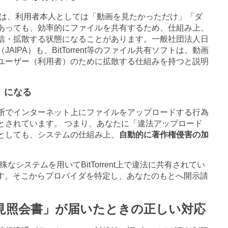
は、利用者本人としては「動画を見たかっただけ」「ダ
あっても、効率的にファイルを共有するため、仕組み上、
信・拡散する状態になることがあります。一般社団法人日
（
JAIPA
）も、
BitTorrent
等のファイル共有ソフトは、動画
ユーザー（利用者）のために拡散する仕組みを持つと説明
）になる
断でインターネット上にファイルをアップロードする行為
とされています。 つまり、あなたに「違法アップロード
としても、システムの仕組み上、
自動的に著作権侵害の加
殊なシステムを用いて
BitTorrent
上で違法に共有されてい
す。そこからプロバイダを特定し、あなたのもとへ開示請
見照会書」が届いたときの正しい対応