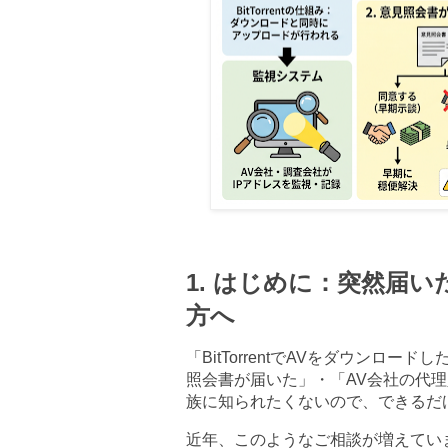
1.
はじめに：突然届い
方へ
「
BitTorrent
で
AV
をダウンロードし
照会書が届いた」・「
AV
会社の代理
族に知られたくないので、できるだ
近年、このようなご相談が増えてい