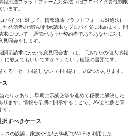
情報流通プラットフォーム対処法（旧プロバイダ責任制限
ています。
ロバイダに対して、情報流通プラットフォーム対処法に
した発信者の情報の開示請求をプロバイダに求めます。開
請求について、通信があった契約者であるあなたに対し
意見照会をします。
報開示請求にかかる意見照会書」は、「あなたの個人情報
）に教えてもいいですか？」という確認の書類です。
意する」
と
「同意しない（不同意）」の
2
つがあります。
ース
当たりがあり、早期に示談交渉を進めて穏便に解決した
あります。情報を早期に開示することで、
AV
会社側と直
ます。
選択すべきケース
レスの誤認、家族や他人が無断で
Wi-Fi
を利用した