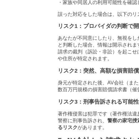
・家族や同居人の利用可能性を確認
誤った対応をした場合は、以下のリ
リスク
1
：プロバイダの判断で開
あなたが不同意にしたり、無視をし
と判断した場合、情報は開示されま
請求の裁判（訴訟・非訟）を起こせ
や住所が特定されます。
リスク
2
：突然、高額な損害賠償
身元が特定された後、
AV
会社（また
数百万円規模の損害賠償請求書（催
リスク
3
：刑事告訴される可能性
著作権侵害は犯罪です（著作権法違
警察に刑事告訴され、
警察の家宅捜
るリスク
があります。