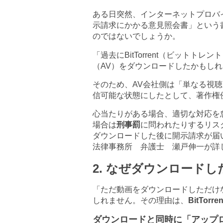
ある日突然、インターネットプロバ
示請求にかかる意見照会書」という
のではないでしょうか。
「過去に
BitTorrent
（ビットトレント
（
AV
）をダウンロードしたかもしれ
そのため、
AV
会社側は「単なる視聴
信可能な状態にしたとして、著作権
心当たりがある場合、適切な対応を
場合は
刑事罰
に問われたりするリス
ダウンロードした後に開示請求が届
法律事務所 弁護士 瀬戸伸一が詳
2.
なぜダウンロードし
「ただ動画をダウンロードしただけ
しれません。その理由は、
BitTorren
ダウンロードと同時に「アップ