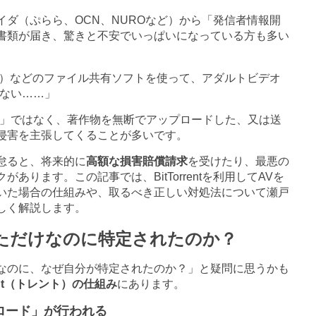
イダ（ぷらら、
OCN
、
NURO
など）から「発信者情報開
書類が届き、驚きと不安でいっぱいになっている方も多い
）などのファイル共有ソフトを使って、アダルトビデオ
ない
……
」
」ではなく、著作物を無断でアップロードした、又は送
侵害を主張してくることが多いです。
怠ると、将来的に
高額な損害賠償請求
を受けたり、最悪の
クがあります。この記事では、
BitTorrent
を利用して
AV
を
いた場合の仕組みや、取るべき正しい対処法について瀬戸
しく解説します。
ただけなのに特定されたのか？
なのに、なぜ自分が特定されたのか？」と疑問に思うかも
t
（トレント）の仕組み
にあります。
ロード」が行われる