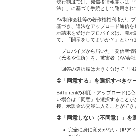
現行制度では、発信者情報開示は「
法）」に基づく手続として運用され
AV
制作会社等の著作権権利者が、プ
基づき、違法なアップロード通信を
示請求を受けたプロバイダは、開示
て、「開示をしてよいか？」という
プロバイダから届いた「発信者情
（氏名や住所）を、被害者（
AV
会社
回答の選択肢は大きく分けて「同
①
「同意する」を選択すべきケ
BitTorrent
の利用・アップロードに心
い場合は「同意」を選択することが
接、示談金の交渉に入ることができ
②
「同意しない（不同意）」を
完全に身に覚えがない（
IP
アド