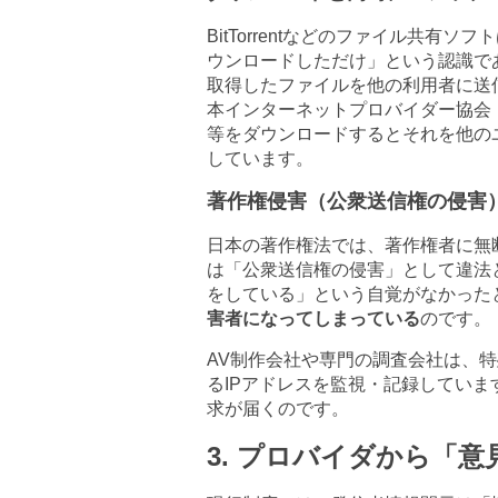
BitTorrent
などのファイル共有ソフト
ウンロードしただけ」という認識で
取得したファイルを他の利用者に送
本インターネットプロバイダー協会
等をダウンロードするとそれを他の
しています。
著作権侵害（公衆送信権の侵害
日本の著作権法では、著作権者に無
は「公衆送信権の侵害」として違法
をしている」という自覚がなかった
害者になってしまっている
のです。
AV
制作会社や専門の調査会社は、特
る
IP
アドレスを監視・記録していま
求が届くのです。
3.
プロバイダから「意