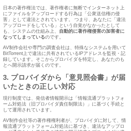
日本の著作権法では、著作権者に無断でインターネット上
にファイルをアップロードする行為は「公衆送信権の侵
害」として違法とされています。 つまり、あなたに「違法
アップロードをしている」という自覚がなかったとして
も、システムの仕組み上、
自動的に著作権侵害の加害者に
なってしまっている
のです。
AV
制作会社や専門の調査会社は、特殊なシステムを用いて
BitTorrent
上で違法に共有されている
IP
アドレスを監視・記
録しています。そこからプロバイダを特定し、あなたのも
とへ開示請求が届くのです。
3.
プロバイダから「意見照会書」が届
いたときの正しい対応
現行制度では、発信者情報開示は「情報流通プラットフォ
ーム対処法（旧プロバイダ責任制限法）」に基づく手続と
して運用されています。
AV
制作会社等の著作権権利者が、プロバイダに対して、情
報流通プラットフォーム対処法に基づき、違法なアップロ