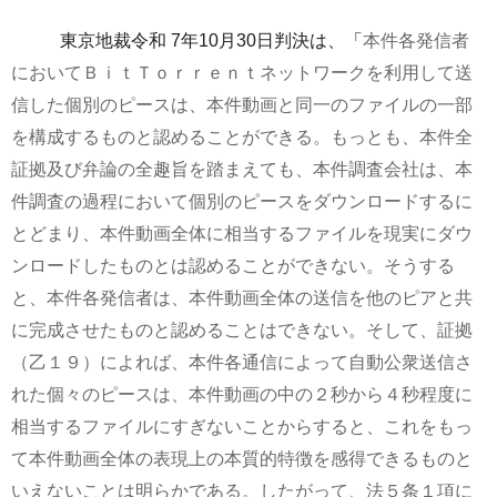
東京地裁
令和 7年10月30日判決は、「
本件各発信者
においてＢｉｔＴｏｒｒｅｎｔネットワークを利用して送
信した個別のピースは、本件動画と同一のファイルの一部
を構成するものと認めることができる。もっとも、本件全
証拠及び弁論の全趣旨を踏まえても、本件調査会社は、本
件調査の過程において個別のピースをダウンロードするに
とどまり、本件動画全体に相当するファイルを現実にダウ
ンロードしたものとは認めることができない。そうする
と、本件各発信者は、本件動画全体の送信を他のピアと共
に完成させたものと認めることはできない。そして、証拠
（乙１９）によれば、本件各通信によって自動公衆送信さ
れた個々のピースは、本件動画の中の２秒から４秒程度に
相当するファイルにすぎないことからすると、これをもっ
て本件動画全体の表現上の本質的特徴を感得できるものと
いえないことは明らかである。したがって、法５条１項に