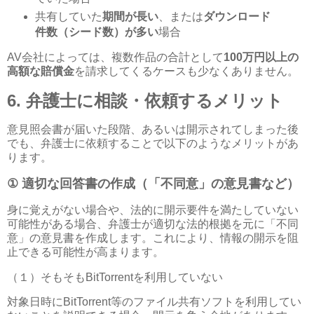
共有していた
期間が長い
、または
ダウンロード
件数（シード数）が多い
場合
AV
会社によっては、複数作品の合計として
100
万円以上の
高額な賠償金
を請求してくるケースも少なくありません。
6.
弁護士に相談・依頼するメリット
意見照会書が届いた段階、あるいは開示されてしまった後
でも、弁護士に依頼することで以下のようなメリットがあ
ります。
①
適切な回答書の作成（「不同意」の意見書など）
身に覚えがない場合や、法的に開示要件を満たしていない
可能性がある場合、弁護士が適切な法的根拠を元に「不同
意」の意見書を作成します。これにより、情報の開示を阻
止できる可能性が高まります。
（１）そもそも
BitTorrent
を利用していない
対象日時に
BitTorrent
等のファイル共有ソフトを利用してい