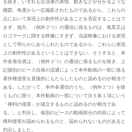
を除き、いずれも出演者の表情、動きなどが分かるような
構図、角度から一応撮影されたものであるから、これらの
点において表現上の創作性があることを否定することはで
きず、他方、（例外２つ）の通信に係るものは、風景又は
ロゴマークに関する映像にすぎず、当該映像における表現
として明らかにありふれたものであるから、これらに表現
上の創作性があるということはできない。そうすると、本
件各発信者は、（例外２つ）の通信に係るものを除き、上
記個別のピース自体の流通によって本件動画の一部に係る
著作権侵害を直接的にもたらしたものと認めるのが相当で
ある。したがって、本件各通信のうち、（例外２つ）を除
くものに限り、本件動画の一部について法５条１項にいう
「権利の侵害」が成立するものと認めるのが相当であ
る。」と判示し、個別のピースの動画部分の内容によって
権利侵害が認められるものと、認められないものがあると
判示しました。