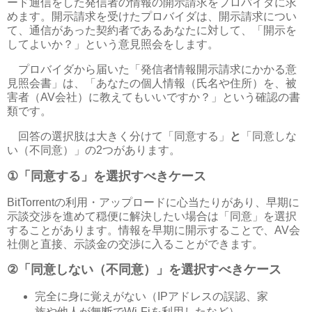
ード通信をした発信者の情報の開示請求をプロバイダに求
めます。開示請求を受けたプロバイダは、開示請求につい
て、通信があった契約者であるあなたに対して、「開示を
してよいか？」という意見照会をします。
プロバイダから届いた「発信者情報開示請求にかかる意
見照会書」は、「あなたの個人情報（氏名や住所）を、被
害者（
AV
会社）に教えてもいいですか？」という確認の書
類です。
回答の選択肢は大きく分けて「同意する」
と
「同意しな
い（不同意）」の
2
つがあります。
①
「同意する」を選択すべきケース
BitTorrent
の利用・アップロードに心当たりがあり、早期に
示談交渉を進めて穏便に解決したい場合は「同意」を選択
することがあります。情報を早期に開示することで、
AV
会
社側と直接、示談金の交渉に入ることができます。
②
「同意しない（不同意）」を選択すべきケース
完全に身に覚えがない（
IP
アドレスの誤認、家
族や他人が無断で
Wi-Fi
を利用したなど）