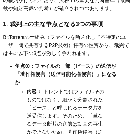
の裁判が行われており、実務上の重要な判断基準（最高
裁や知財高裁の判断）が確立されつつあります。
1.
裁判上の主な争点となる
3
つの事項
BitTorrent
の仕組み（ファイルを断片化して不特定のユ
ーザー間で共有する
P2P
技術）特有の性質から、裁判で
は主に以下の
3
点が激しく争われます。
争点
：ファイルの一部（ピース）の送信が
①
「著作権侵害（送信可能化権侵害）」になる
か
内容：
トレントではファイルその
ものではなく、細かく分割された
「ピース」と呼ばれるデータ片を
送受信します。そのため、「単な
るデータ断片の送信は動画の再生
ができないため、著作権侵害（送