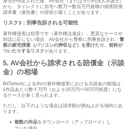
身元が特定された後、
AV
会社（またはその代理人弁護士）
から、ダイレクトに自宅へ数万〜数百万円規模の損害賠償
請求書（催告書）や訴状が届くことがあります。
リスク
3
：刑事告訴される可能性
著作権侵害は犯罪です（著作権法違反）。悪質なケースや
対話に応じない場合、
AV
会社から警察に刑事告訴され、
警
察の家宅捜索（パソコンの押収など）を受けたり、前科が
ついたりするリスク
があります。
5. AV
会社から請求される賠償金（示談
金）の相場
BitTorrent
による
AV
の著作権侵害における示談金の相場は、
1
作品あたり数十万円（およそ
20
万円〜
50
万円程度）にな
るケースが多く見られます。
ただし、以下のような場合は請求額が跳ね上がる傾向にあ
ります。
複数の作品
をダウンロード（アップロード）し
ていた場合