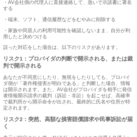
・
AV
会社側の代理人に直接連絡して、急いで示談書に署名
する
・端末、ソフト、通信履歴などをむやみに削除する
・家族や同居人の利用可能性を確認しないまま、自分が利
用したと決めつける
誤った対応をした場合は、以下のリスクがあります。
リスク
1
：プロバイダの判断で開示される、または裁
判で開示される
あなたが不同意にしたり、無視をしたりしても、プロバイ
ダ側が「著作権侵害が明白である」と判断した場合、情報
は開示されます。また、
AV
会社がプロバイダを相手に発信
者情報開示請求の裁判（訴訟・非訟）を起こせば、高確率
で裁判所から開示命令が出され、最終的に氏名や住所が特
定されます。
リスク
2
：突然、高額な損害賠償請求や民事訴訟が届
く