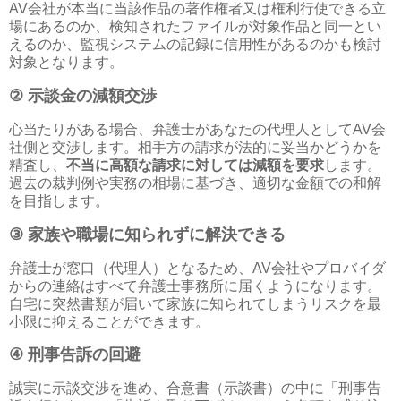
AV
会社が本当に当該作品の著作権者又は権利行使できる立
場にあるのか、検知されたファイルが対象作品と同一とい
えるのか、監視システムの記録に信用性があるのかも検討
対象となります。
②
示談金の減額交渉
心当たりがある場合、弁護士があなたの代理人として
AV
会
社側と交渉します。相手方の請求が法的に妥当かどうかを
精査し、
不当に高額な請求に対しては減額を要求
します。
過去の裁判例や実務の相場に基づき、適切な金額での和解
を目指します。
③
家族や職場に知られずに解決できる
弁護士が窓口（代理人）となるため、
AV
会社やプロバイダ
からの連絡はすべて弁護士事務所に届くようになります。
自宅に突然書類が届いて家族に知られてしまうリスクを最
小限に抑えることができます。
④
刑事告訴の回避
誠実に示談交渉を進め、合意書（示談書）の中に「刑事告