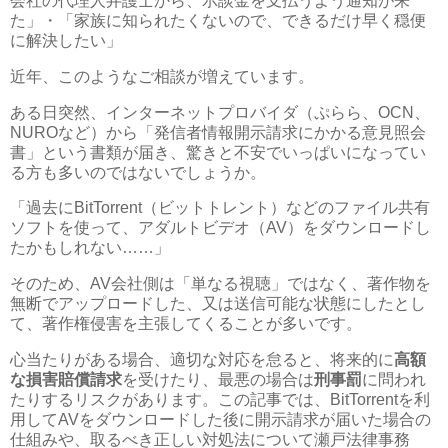
会社の代理人弁護士から、示談金を支払うよう通知が来
た」・「家族に知られたくないので、できるだけ早く穏便
に解決したい」
近年、このようなご相談が増えています。
ある日突然、インターネットプロバイダ（ぷらら、
OCN
、
NURO
など）から「発信者情報開示請求にかかる意見照会
書」という書類が届き、驚きと不安でいっぱいになってい
る方も多いのではないでしょうか。
「過去に
BitTorrent
（ビットトレント）などのファイル共有
ソフトを使って、アダルトビデオ（
AV
）をダウンロードし
たかもしれない
……
」
そのため、
AV
会社側は「単なる視聴」ではなく、著作物を
無断でアップロードした、又は送信可能な状態にしたとし
て、著作権侵害を主張してくることが多いです。
心当たりがある場合、適切な対応を怠ると、将来的に
高額
な損害賠償請求
を受けたり、最悪の場合は
刑事罰
に問われ
たりするリスクがあります。この記事では、
BitTorrent
を利
用して
AV
をダウンロードした後に開示請求が届いた場合の
仕組みや、取るべき正しい対処法について瀬戸法律事務