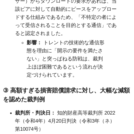
ザー）からダウンロードの要求があれば、当
該ピアに対して自動的にピースをアップロー
ドする仕組みであるため、「不特定の者によ
って受信されることを目的とする通信」であ
ると認定されました。
影響：
トレントの技術的な通信形
態を理由に「開示の要件を満たさ
ない」と突っぱねる防戦は、裁判
上ほぼ困難であるという流れが決
定づけられています。
③
高額すぎる損害賠償請求に対し、大幅な減額
を認めた裁判例
裁判所・判決日：
知的財産高等裁判所
2022
年（令和
4
年）
4
月
20
日判決（令和
3
年（ネ）
第
10074
号）