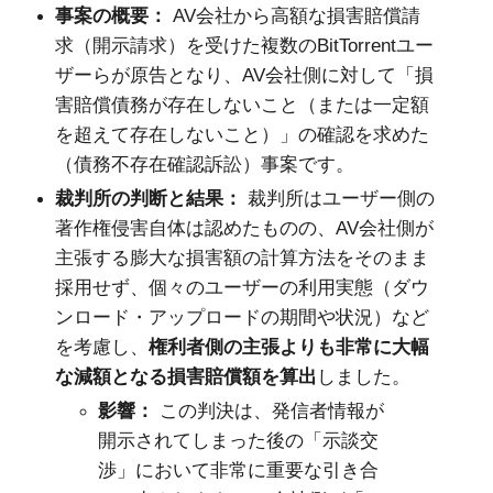
事案の概要：
AV
会社から高額な損害賠償請
求（開示請求）を受けた複数の
BitTorrent
ユー
ザーらが原告となり、
AV
会社側に対して「損
害賠償債務が存在しないこと（または一定額
を超えて存在しないこと）」の確認を求めた
（債務不存在確認訴訟）事案です。
裁判所の判断と結果：
裁判所はユーザー側の
著作権侵害自体は認めたものの、
AV
会社側が
主張する膨大な損害額の計算方法をそのまま
採用せず、個々のユーザーの利用実態（ダウ
ンロード・アップロードの期間や状況）など
を考慮し、
権利者側の主張よりも非常に大幅
な減額となる損害賠償額を算出
しました。
影響：
この判決は、発信者情報が
開示されてしまった後の「示談交
渉」において非常に重要な引き合