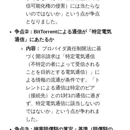
信可能化権の侵害）には当たらな
いのではないか」という点が争点
となりました。
争点
：
BitTorrent
による通信が「特定電気
②
通信」にあたるか
内容：
プロバイダ責任制限法に基
づく開示請求は「特定電気通信
（不特定の者によって受信される
ことを目的とする電気通信）」に
よる情報の流通が条件です。「ト
レントによる通信は特定のピア
（接続先）との
1
対
1
の通信に過ぎ
ず、特定電気通信に該当しないの
ではないか」という点が争われま
した。
争点
：損害賠償額の算定・基準（賠償額の
③