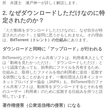
所 弁護士 瀬戸伸一が詳しく解説します。
2.
なぜダウンロードしただけなのに特
定されたのか？
「ただ動画をダウンロードしただけなのに、なぜ自分が特
定されたのか？」と疑問に思うかもしれません。その理由
は、
BitTorrent
（トレント）の仕組み
にあります。
ダウンロードと同時に「アップロード」が行われる
BitTorrent
などのファイル共有ソフトは、利用者本人として
は「動画を見たかっただけ」「ダウンロードしただけ」と
いう認識であっても、効率的にファイルを共有するため、
仕組み上、取得したファイルを他の利用者に送信・拡散す
る状態になることがあります。一般社団法人日本インター
ネットプロバイダー協会（
JAIPA
）も、
BitTorrent
等のファ
イル共有ソフトは、動画等をダウンロードするとそれを他
のユーザー（利用者）のために拡散する仕組みを持つと説
明しています。
著作権侵害（公衆送信権の侵害）になる