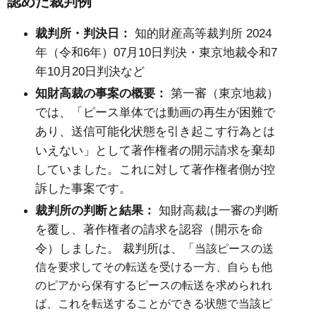
認めた裁判例
裁判所・判決日：
知的財産高等裁判所
2024
年（令和
6
年）
07
月
10
日判決・東京地裁令和
7
年
10
月
20
日判決など
知財高裁の事案の概要：
第一審（東京地裁）
では、「ピース単体では動画の再生が困難で
あり、送信可能化状態を引き起こす行為とは
いえない」として著作権者の開示請求を棄却
していました。これに対して著作権者側が控
訴した事案です。
裁判所の判断と結果：
知財高裁は一審の判断
を覆し、著作権者の請求を認容（開示を命
令）しました。
裁判所は、「
当該ピースの送
信を要求してその転送を受ける一方、自らも他
のピアから保有するピースの転送を求められれ
ば、これを転送することができる状態で当該ピ