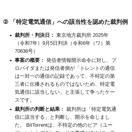
②
「特定電気通信」への該当性を認めた裁判例
裁判所・判決日：
東京地方裁判所
2025
年
（令和
7
年）
9
月
5
日判決（令和
6
年（ワ）第
70636
号）
事案の概要：
発信者情報開示命令に対し、プ
ロバイダまたは発信者側が「トレントの通信
は一対一の通信の記録であって、不特定の第
三者に伝播されるものではないため、特定電
気通信に該当しない」と主張して争ったケー
スです。
裁判所の判断と結果：
裁判所は「特定電気通
信に該当する」と判断し、開示を命じまし
た。
BitTorrent
は、不特定の他のピア（ユー