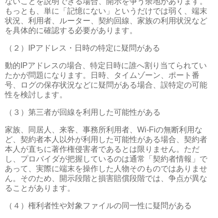
ないことを説明できる場合、開示を争う余地があります。
もっとも、単に「記憶にない」というだけでは弱く、端末
状況、利用者、ルーター、契約回線、家族の利用状況など
を具体的に確認する必要があります。
（２）
IP
アドレス・日時の特定に疑問がある
動的
IP
アドレスの場合、特定日時に誰へ割り当てられてい
たかが問題になります。日時、タイムゾーン、ポート番
号、ログの保存状況などに疑問がある場合、誤特定の可能
性を検討します。
（３）第三者が回線を利用した可能性がある
家族、同居人、来客、事務所利用者、
Wi-Fi
の無断利用な
ど、契約者本人以外が利用した可能性がある場合、契約者
本人が直ちに著作権侵害者であるとは限りません。ただ
し、プロバイダが把握しているのは通常「契約者情報」で
あって、実際に端末を操作した人物そのものではありませ
ん。そのため、開示段階と損害賠償段階では、争点が異な
ることがあります。
（４）権利者性や対象ファイルの同一性に疑問がある